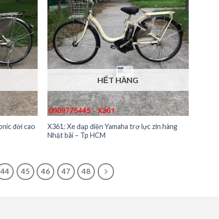
HẾT HÀNG
onic đời cao
X361: Xe đạp điện Yamaha trợ lực zin hàng
Nhật bãi – Tp HCM
44
45
46
47
48