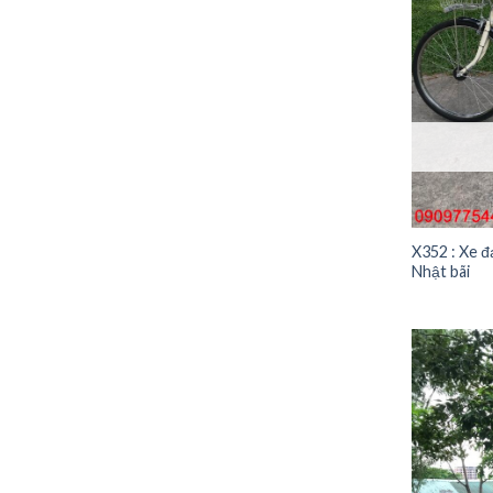
X352 : Xe đ
Nhật bãi