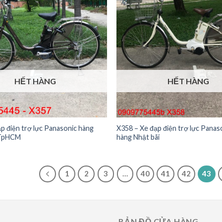
HẾT HÀNG
HẾT HÀNG
p điện trợ lực Panasonic hàng
X358 – Xe đạp điện trợ lực Panas
 TpHCM
hàng Nhật bãi
1
2
3
…
40
41
42
43
BẢN ĐỒ CỬA HÀNG