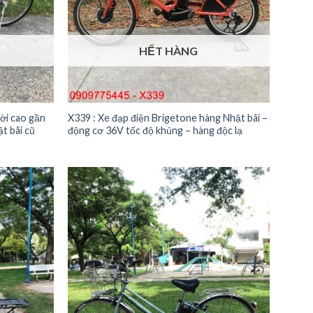
HẾT HÀNG
đời cao gần
X339 : Xe đạp điện Brigetone hàng Nhật bãi –
t bãi cũ
động cơ 36V tốc độ khủng – hàng độc lạ