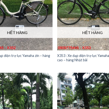
HẾT HÀNG
HẾT HÀNG
ạp điện trợ lực Yamaha zin – hàng
X353 : Xe đạp điện trợ lực Yamaha
cao – hàng Nhật bãi