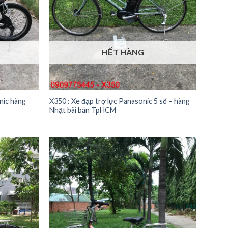
HẾT HÀNG
nic hàng
X350 : Xe đạp trợ lực Panasonic 5 số – hàng
Nhật bãi bán TpHCM