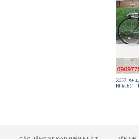
X357: Xe đạ
Nhật bãi –
CÁC HÃNG XE ĐẠP ĐIỆN NHẬT
LIÊN HỆ