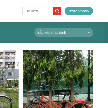
Tìm
0909775445
kiếm: