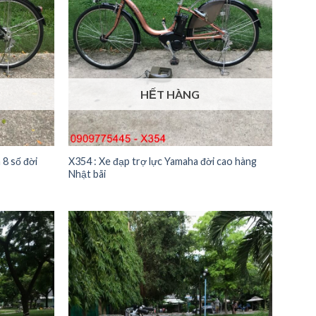
HẾT HÀNG
 8 số đời
X354 : Xe đạp trợ lực Yamaha đời cao hàng
Nhật bãi