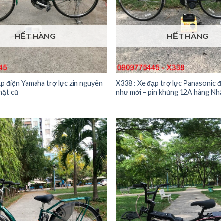
HẾT HÀNG
HẾT HÀNG
p điện Yamaha trợ lực zin nguyên
X338 : Xe đạp trợ lực Panasonic 
hật cũ
như mới – pin khủng 12A hàng Nhậ