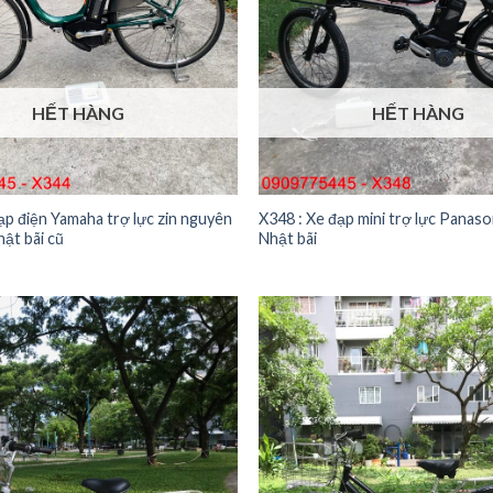
HẾT HÀNG
HẾT HÀNG
ạp điện Yamaha trợ lực zin nguyên
X348 : Xe đạp mini trợ lực Panaso
ật bãi cũ
Nhật bãi