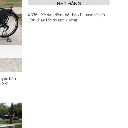
HẾT HÀNG
X336 – Xe đạp điện thể thao Panasonic pin
Lion chạy tốc độ cực sướng
guyên bản
: X81