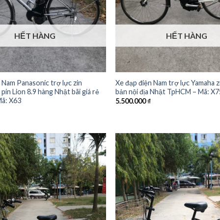
HẾT HÀNG
HẾT HÀNG
 Nam Panasonic trợ lực zin
Xe đạp điện Nam trợ lực Yamaha 
pin Lion 8.9 hàng Nhật bãi giá rẻ
bản nội địa Nhật TpHCM – Mã: X7
ã: X63
5.500.000
₫