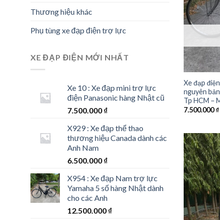
Thương hiệu khác
Phụ tùng xe đạp điện trợ lực
XE ĐẠP ĐIỆN MỚI NHẤT
Xe đạp điện
Xe 10 : Xe đạp mini trợ lực
nguyên bản 
điện Panasonic hàng Nhật cũ
Tp HCM – M
7.500.000
₫
7.500.000
₫
X929 : Xe đạp thể thao
thương hiệu Canada dành các
Anh Nam
6.500.000
₫
X954 : Xe đạp Nam trợ lực
Yamaha 5 số hàng Nhật dành
cho các Anh
12.500.000
₫