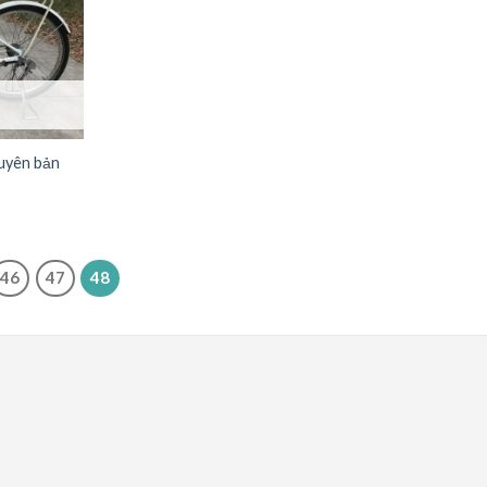
guyên bản
46
47
48