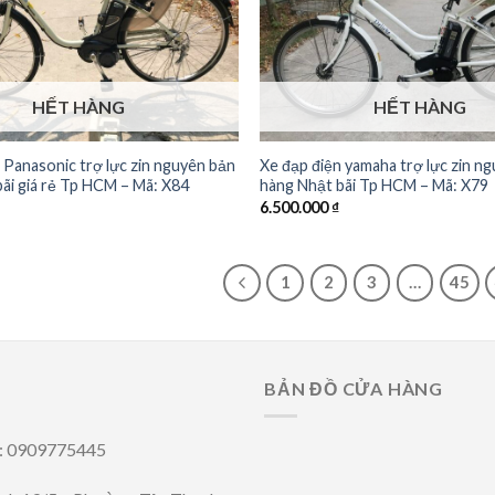
HẾT HÀNG
HẾT HÀNG
 Panasonic trợ lực zin nguyên bản
Xe đạp điện yamaha trợ lực zin n
ãi giá rẻ Tp HCM – Mã: X84
hàng Nhật bãi Tp HCM – Mã: X79
6.500.000
₫
1
2
3
…
45
BẢN ĐỒ CỬA HÀNG
i: 0909775445