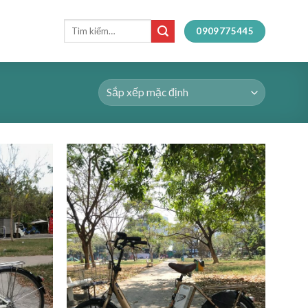
Tìm
0909775445
kiếm: