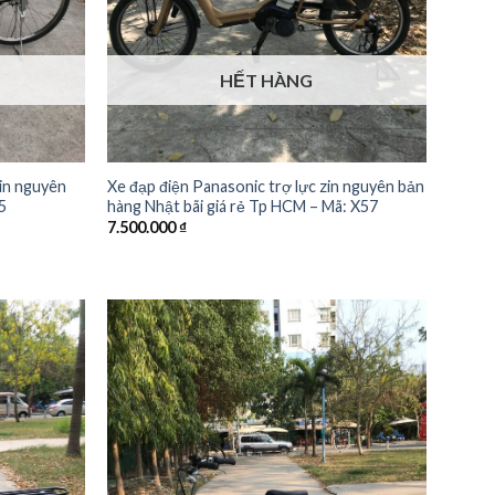
HẾT HÀNG
zin nguyên
Xe đạp điện Panasonic trợ lực zin nguyên bản
5
hàng Nhật bãi giá rẻ Tp HCM – Mã: X57
7.500.000
₫