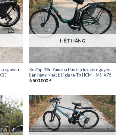
HẾT HÀNG
zin nguyên
Xe đạp điện Yamaha Pas trợ lực zin nguyên
 X83
bản hàng Nhật bãi giá rẻ Tp HCM – Mã: X76
6.500.000
₫