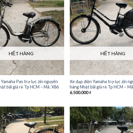
HẾT HÀNG
HẾT HÀNG
Xe đạp điện Yamaha trợ lực zin n
 Yamaha Pas trợ lực zin nguyên
hàng Nhật bãi giá rẻ Tp HCM – Mã
ật bãi giá rẻ Tp HCM – Mã: X86
6.500.000
₫