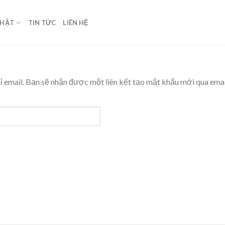
NHẬT
TIN TỨC
LIÊN HỆ
ỉ email. Bạn sẽ nhận được một liên kết tạo mật khẩu mới qua emai