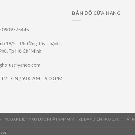
BẢN ĐỒ CỬA HÀNG
i: 0909775445
ênh 19/5 – Phường Tây Thạnh ,
Phú, Tp Hồ Chí Minh
ngho_us@yahoo.com
: T2 – CN / 9:00 AM – 9:00 PM
A
XE ĐẠP ĐIỆN TRỢ LỰC NHẬT YAMAHA
XE ĐẠP ĐIỆN TRỢ LỰC NHẬT 
rved.