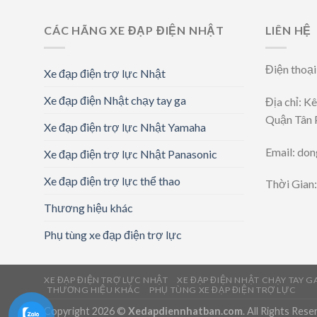
CÁC HÃNG XE ĐẠP ĐIỆN NHẬT
LIÊN HỆ
Điện thoạ
Xe đạp điện trợ lực Nhật
Xe đạp điện Nhật chạy tay ga
Địa chỉ: K
Quận Tân 
Xe đạp điện trợ lực Nhật Yamaha
Email: do
Xe đạp điện trợ lực Nhật Panasonic
Xe đạp điện trợ lực thể thao
Thời Gian
Thương hiệu khác
Phụ tùng xe đạp điện trợ lực
XE ĐẠP ĐIỆN TRỢ LỰC NHẬT
XE ĐẠP ĐIỆN NHẬT CHẠY TAY G
THƯƠNG HIỆU KHÁC
PHỤ TÙNG XE ĐẠP ĐIỆN TRỢ LỰC
Copyright 2026 ©
Xedapdiennhatban.com
. All Rights Rese