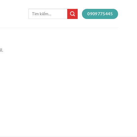
Tìm
0909775445
kiếm:
l.