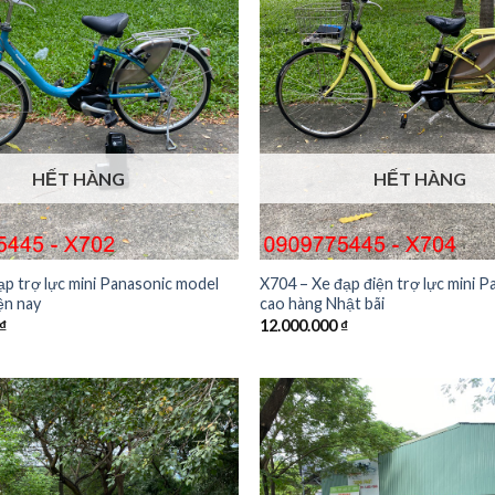
HẾT HÀNG
HẾT HÀNG
ạp trợ lực mini Panasonic model
X704 – Xe đạp điện trợ lực mini P
ện nay
cao hàng Nhật bãi
₫
12.000.000
₫