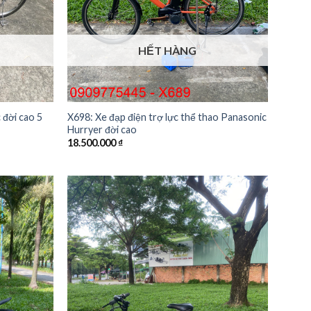
HẾT HÀNG
 đời cao 5
X698: Xe đạp điện trợ lực thể thao Panasonic
Hurryer đời cao
18.500.000
₫