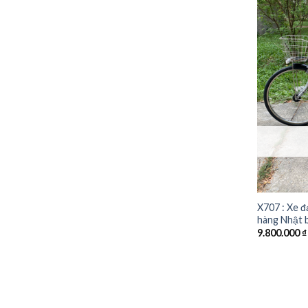
X707 : Xe đ
hàng Nhật b
9.800.000
₫