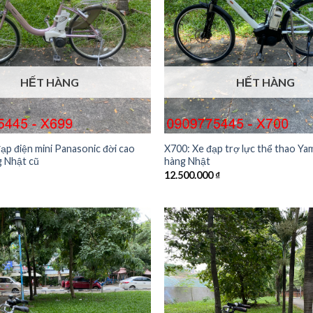
HẾT HÀNG
HẾT HÀNG
ạp điện mini Panasonic đời cao
X700: Xe đạp trợ lực thể thao Ya
g Nhật cũ
hàng Nhật
12.500.000
₫