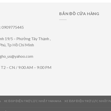
BẢN ĐỒ CỬA HÀNG
i: 0909775445
ênh 19/5 – Phường Tây Thạnh ,
Phú, Tp Hồ Chí Minh
ngho_us@yahoo.com
: T2 – CN / 9:00 AM – 9:00 PM
A
XE ĐẠP ĐIỆN TRỢ LỰC NHẬT YAMAHA
XE ĐẠP ĐIỆN TRỢ LỰC NHẬT 