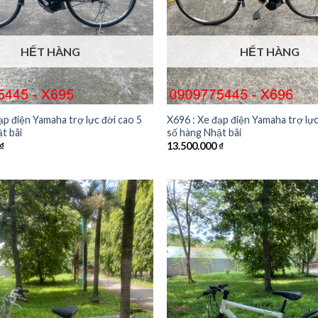
HẾT HÀNG
HẾT HÀNG
ạp điện Yamaha trợ lực đời cao 5
X696 : Xe đạp điện Yamaha trợ lực
t bãi
số hàng Nhật bãi
₫
13.500.000
₫