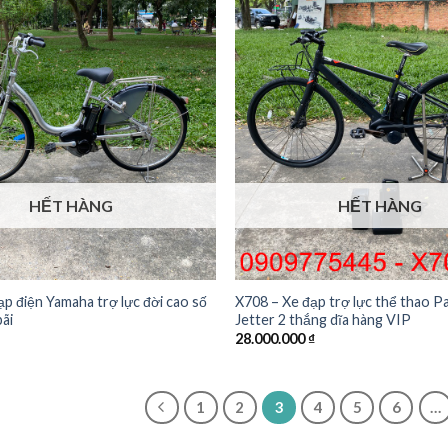
HẾT HÀNG
HẾT HÀNG
ạp điện Yamaha trợ lực đời cao số
X708 – Xe đạp trợ lực thể thao P
ãi
Jetter 2 thắng dĩa hàng VIP
28.000.000
₫
1
2
3
4
5
6
…