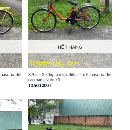
HẾT HÀNG
anasonic đời
X705 – Xe đạp trợ lực điện mini Panasonic đời
cao hàng Nhật cũ
10.500.000
₫