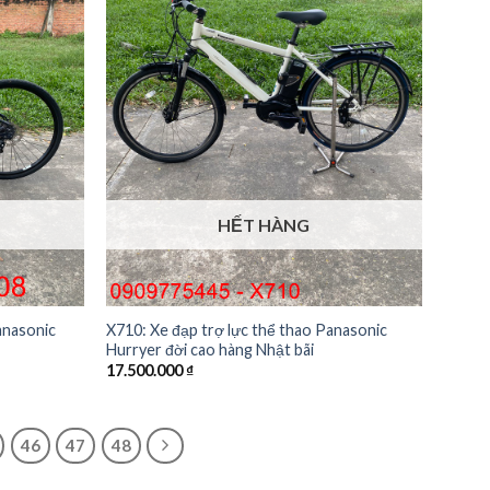
HẾT HÀNG
anasonic
X710: Xe đạp trợ lực thể thao Panasonic
Hurryer đời cao hàng Nhật bãi
17.500.000
₫
46
47
48