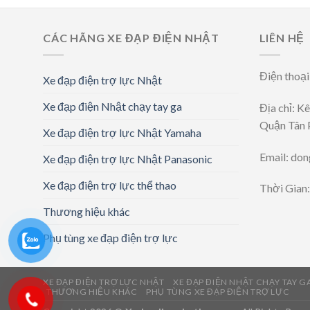
CÁC HÃNG XE ĐẠP ĐIỆN NHẬT
LIÊN HỆ
Điện thoạ
Xe đạp điện trợ lực Nhật
Xe đạp điện Nhật chạy tay ga
Địa chỉ: K
Quận Tân 
Xe đạp điện trợ lực Nhật Yamaha
Email: do
Xe đạp điện trợ lực Nhật Panasonic
Xe đạp điện trợ lực thể thao
Thời Gian
Thương hiệu khác
Phụ tùng xe đạp điện trợ lực
XE ĐẠP ĐIỆN TRỢ LỰC NHẬT
XE ĐẠP ĐIỆN NHẬT CHẠY TAY G
THƯƠNG HIỆU KHÁC
PHỤ TÙNG XE ĐẠP ĐIỆN TRỢ LỰC