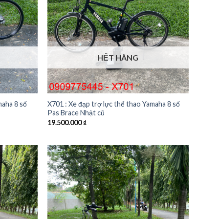
HẾT HÀNG
maha 8 số
X701 : Xe đạp trợ lực thể thao Yamaha 8 số
Pas Brace Nhật cũ
19.500.000
₫