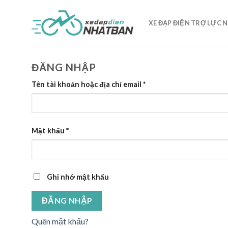
Skip
to
XE ĐẠP ĐIỆN TRỢ LỰC 
content
ĐĂNG NHẬP
Tên tài khoản hoặc địa chỉ email
*
Mật khẩu
*
Ghi nhớ mật khẩu
ĐĂNG NHẬP
Quên mật khẩu?