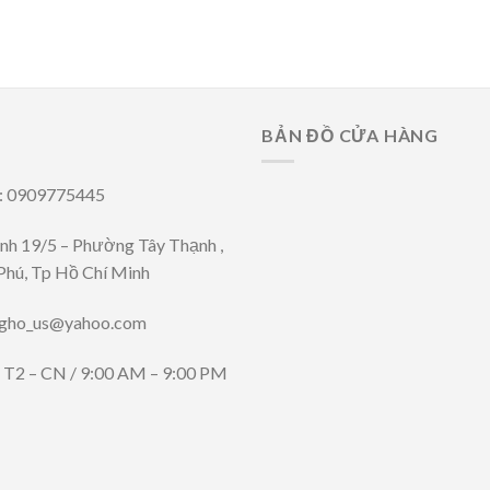
BẢN ĐỒ CỬA HÀNG
i: 0909775445
ênh 19/5 – Phường Tây Thạnh ,
Phú, Tp Hồ Chí Minh
ngho_us@yahoo.com
: T2 – CN / 9:00 AM – 9:00 PM