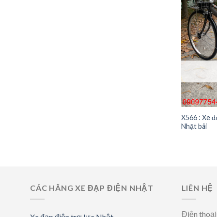
X566 : Xe đ
Nhật bãi
CÁC HÃNG XE ĐẠP ĐIỆN NHẬT
LIÊN HỆ
Điện thoạ
Xe đạp điện trợ lực Nhật