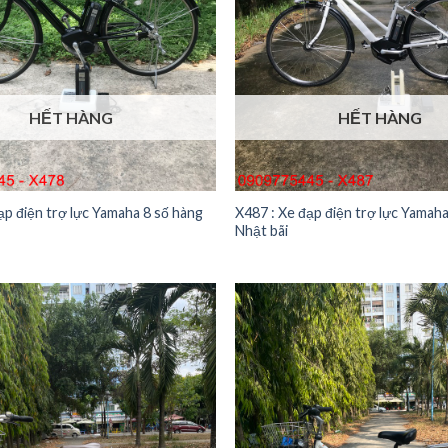
HẾT HÀNG
HẾT HÀNG
ạp điện trợ lực Yamaha 8 số hàng
X487 : Xe đạp điện trợ lực Yamah
Nhật bãi