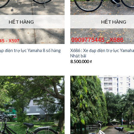
HẾT HÀNG
HẾT HÀNG
ạp điện trợ lực Yamaha 8 số hàng
X686 : Xe đạp điện trợ lực Yamah
Nhật bãi
8.500.000
₫