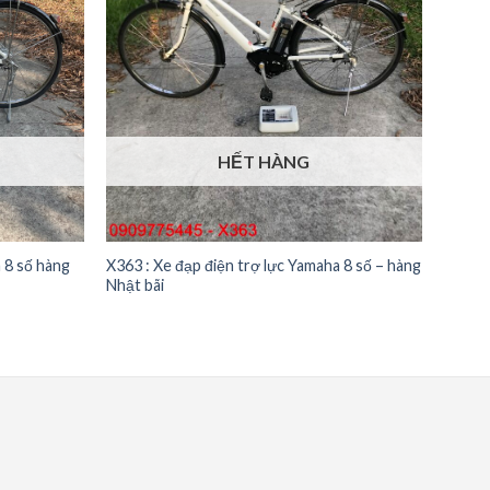
HẾT HÀNG
X363 : Xe đạp điện trợ lực Yamaha 8 số – hàng
a 8 số hàng
Nhật bãi