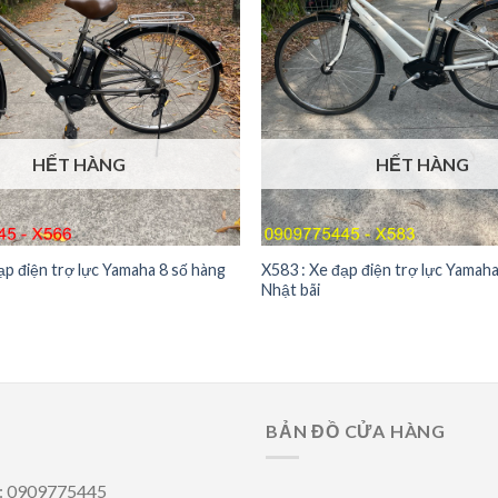
HẾT HÀNG
HẾT HÀNG
ạp điện trợ lực Yamaha 8 số hàng
X583 : Xe đạp điện trợ lực Yamah
Nhật bãi
BẢN ĐỒ CỬA HÀNG
i: 0909775445