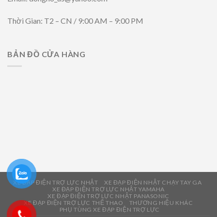
Thời Gian: T2 – CN / 9:00 AM – 9:00 PM
BẢN ĐỒ CỬA HÀNG
XE ĐẠP ĐIỆN TRỢ LỰC NHẬT
XE ĐẠP ĐIỆN NHẬT CHẠY TAY GA
XE ĐẠP ĐIỆN TRỢ LỰC NHẬT YAMAHA
XE ĐẠP ĐIỆN TRỢ LỰC NHẬT PANASONIC
XE ĐẠP ĐIỆN TRỢ LỰC THỂ THAO
THƯƠNG HIỆU KHÁC
PHỤ TÙNG XE ĐẠP ĐIỆN TRỢ LỰC