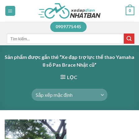
Skip
0
to
content
0909775445
Tìm
kiếm:
Sản phẩm được gắn thẻ “Xe đạp trợ lực thể thao Yamaha
8 số Pas Brace Nhật cũ”
LỌC