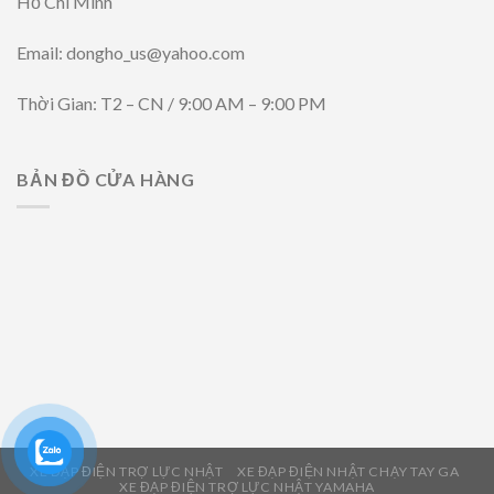
Hồ Chí Minh
Email: dongho_us@yahoo.com
Thời Gian: T2 – CN / 9:00 AM – 9:00 PM
BẢN ĐỒ CỬA HÀNG
XE ĐẠP ĐIỆN TRỢ LỰC NHẬT
XE ĐẠP ĐIỆN NHẬT CHẠY TAY GA
XE ĐẠP ĐIỆN TRỢ LỰC NHẬT YAMAHA