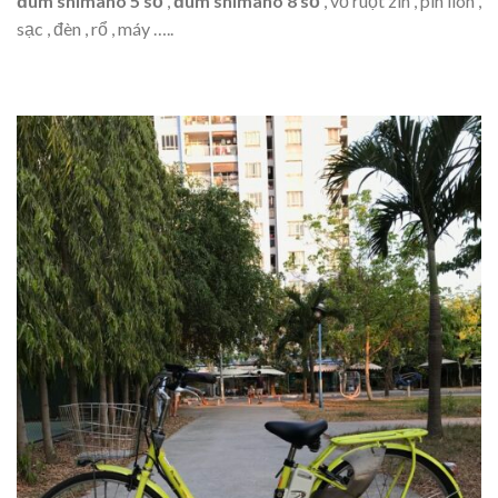
đùm shimano 5 số
,
đùm shimano 8 số
, vỏ ruột zin , pin lion ,
sạc , đèn , rổ , máy …..