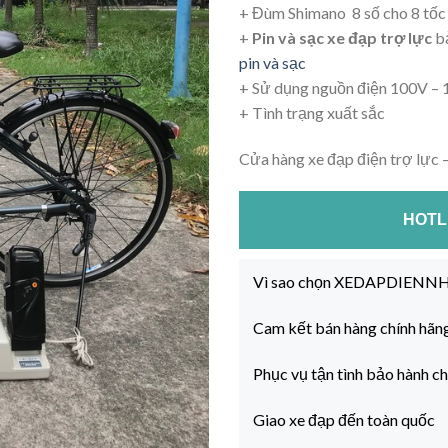
+ Đùm Shimano 8 số cho 8 tốc 
+
Pin và sạc xe đạp trợ lực
bả
pin và sạc
+ Sử dụng nguồn điện 100V – 1
+ Tình trạng xuất sắc
Cửa hàng xe đạp điện trợ lực 
HOTLI
Vì sao chọn XEDAPDIEN
Cam kết bán hàng chính hãn
Phục vụ tận tình bảo hành c
Giao xe đạp đến toàn quốc