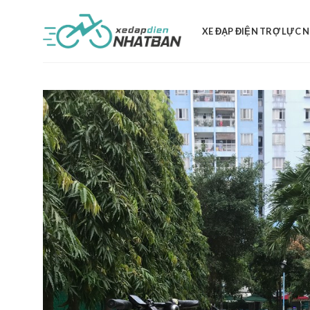
Skip
to
XE ĐẠP ĐIỆN TRỢ LỰC 
content