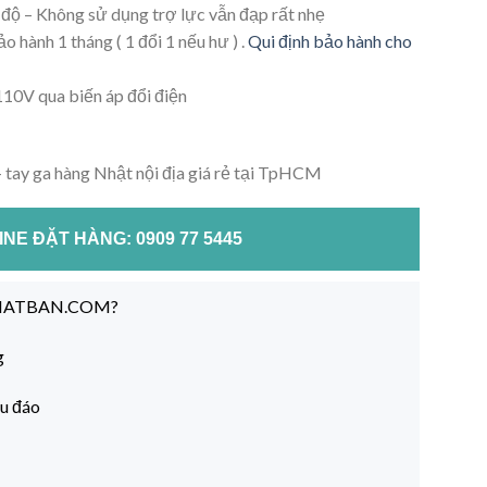
độ – Không sử dụng trợ lực vẫn đạp rất nhẹ
o hành 1 tháng ( 1 đổi 1 nếu hư ) .
Qui định bảo hành cho
10V qua biến áp đổi điện
– tay ga hàng Nhật nội địa giá rẻ tại TpHCM
NE ĐẶT HÀNG: 0909 77 5445
NHATBAN.COM?
g
hu đáo