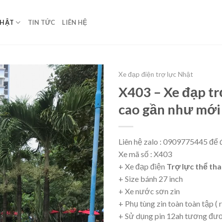
NHẬT
TIN TỨC
LIÊN HỆ
Xe đạp điện trợ lực Nhật
X403 – Xe đạp tr
cao gần như mới 
Liên hệ zalo : 0909775445 để đ
Xe mã số : X403
+ Xe đạp điện
Trợ lực thể th
+ Size bánh 27 inch
+ Xe nước sơn zin
+ Phụ tùng zin toàn toàn tập ( 
+ Sử dụng pin 12ah tương đươ