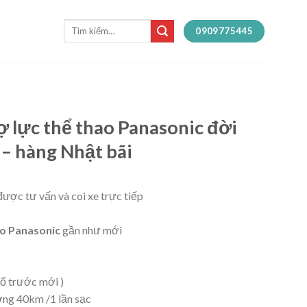
Tìm
0909775445
kiếm:
ợ lực thể thao Panasonic đời
– hàng Nhật bãi
ược tư vấn và coi xe trực tiếp
ao Panasonic
gần như mới
rổ trước mới )
ng 40km /1 lần sạc