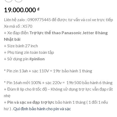
19.000.000
₫
Liên hệ zalo : 0909775445 để được tư vấn và coi xe trực tiếp
Xe mã số : X570
+ Xe đạp điện
Trợ lực thể thao Panasonic Jetter 8 hàng
Nhật bãi
+ Size bánh 27 inch
+ Phụ tùng zin toàn toàn tập
+ Sử dụng pin #
pinlion
* Pin zin 13ah + sạc 110V = 19tr bảo hành 1 tháng
* Pin 16ah mới 100% + sạc 220v = 19tr500 bảo hành 6 tháng
+ Đùm 8 líp cho 8 tốc độ – Không sử dụng trợ lực vẫn đạp rất
nhẹ
+
Pin và sạc xe đạp trợ lực
bảo hành 1 tháng ( 1 đổi 1 nếu
hư ) .
Qui định bảo hành cho pin và sạc