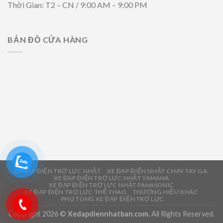
Thời Gian: T2 – CN / 9:00 AM – 9:00 PM
BẢN ĐỒ CỬA HÀNG
XE ĐẠP ĐIỆN TRỢ LỰC NHẬT
XE ĐẠP ĐIỆN NHẬT CHẠY TAY GA
XE ĐẠP ĐIỆN TRỢ LỰC NHẬT YAMAHA
XE ĐẠP ĐIỆN TRỢ LỰC NHẬT PANASONIC
XE ĐẠP ĐIỆN TRỢ LỰC THỂ THAO
THƯƠNG HIỆU KHÁC
PHỤ TÙNG XE ĐẠP ĐIỆN TRỢ LỰC
Copyright 2026 ©
Xedapdiennhatban.com
. All Rights Reserved.