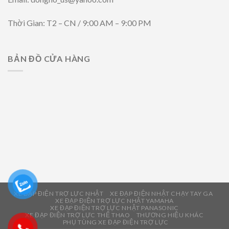
Thời Gian: T2 – CN / 9:00 AM – 9:00 PM
BẢN ĐỒ CỬA HÀNG
XE ĐẠP ĐIỆN TRỢ LỰC NHẬT
XE ĐẠP ĐIỆN NHẬT CHẠY TAY GA
XE ĐẠP ĐIỆN TRỢ LỰC NHẬT YAMAHA
XE ĐẠP ĐIỆN TRỢ LỰC NHẬT PANASONIC
XE ĐẠP ĐIỆN TRỢ LỰC THỂ THAO
THƯƠNG HIỆU KHÁC
PHỤ TÙNG XE ĐẠP ĐIỆN TRỢ LỰC