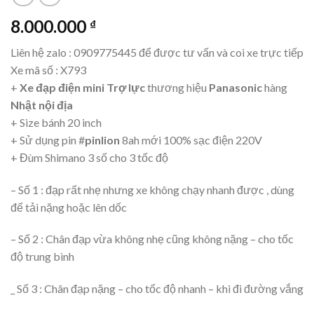
8.000.000
₫
Liên hệ zalo : 0909775445 để được tư vấn và coi xe trực tiếp
Xe mã số : X793
+
Xe đạp điện mini Trợ lực
thương hiệu
Panasonic
hàng
Nhật nội địa
+ Size bánh 20 inch
+ Sử dụng pin #
pinlion
8ah mới 100% sạc điện 220V
+ Đùm Shimano 3 số cho 3 tốc độ
– Số 1 : đạp rất nhẹ nhưng xe không chạy nhanh được , dùng
để tải nặng hoặc lên dốc
– Số 2 : Chân đạp vừa không nhẹ cũng không nặng – cho tốc
độ trung bình
_ Số 3 : Chân đạp nặng – cho tốc độ nhanh – khi đi đường vắng