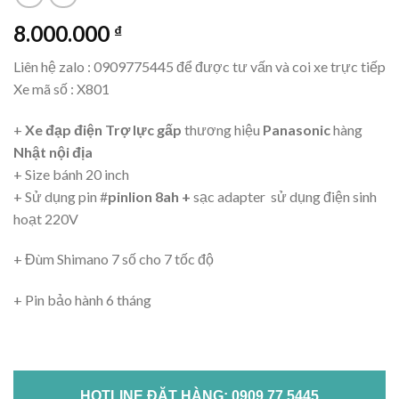
8.000.000
₫
Liên hệ zalo : 0909775445 để được tư vấn và coi xe trực tiếp
Xe mã số : X801
+
Xe đạp điện Trợ lực gấp
thương hiệu
Panasonic
hàng
Nhật nội địa
+ Size bánh 20 inch
+ Sử dụng pin #
pinlion 8ah +
sạc adapter sử dụng điện sinh
hoạt 220V
+ Đùm Shimano 7 số cho 7 tốc độ
+ Pin bảo hành 6 tháng
HOTLINE ĐẶT HÀNG: 0909 77 5445