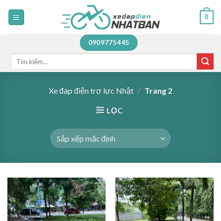
Skip
0
to
content
0909775445
Tìm
kiếm:
Xe đạp điện trợ lực Nhật
/
Trang 2
LỌC