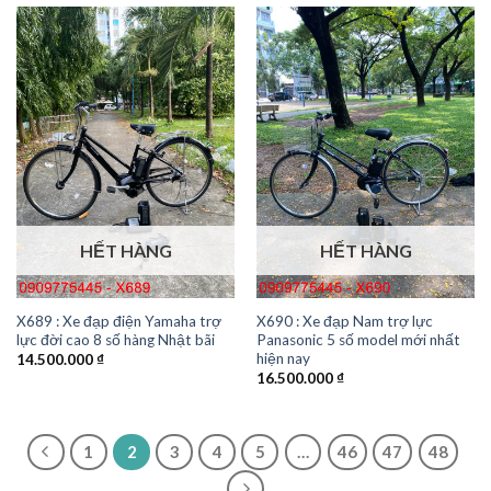
HẾT HÀNG
HẾT HÀNG
X689 : Xe đạp điện Yamaha trợ
X690 : Xe đạp Nam trợ lực
lực đời cao 8 số hàng Nhật bãi
Panasonic 5 số model mới nhất
hiện nay
14.500.000
₫
16.500.000
₫
1
2
3
4
5
…
46
47
48