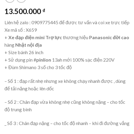
13.500.000
₫
Liên hệ zalo : 0909775445 để được tư vấn và coi xe trực tiếp
Xe mã số : X659
+
Xe đạp điện mini Trợ lực
thương hiệu
Panasonic đời cao
hàng
Nhật nội địa
+ Size bánh 26 inch
+ Sử dụng pin #
pinlion
13ah mới 100% sạc điện 220V
+ Đùm Shimano 3 số cho 3 tốc độ
– Số 1 : đạp rất nhẹ nhưng xe không chạy nhanh được , dùng
để tải nặng hoặc lên dốc
– Số 2 : Chân đạp vừa không nhẹ cũng không nặng – cho tốc
độ trung bình
_ Số 3 : Chân đạp nặng – cho tốc độ nhanh – khi đi đường vắng