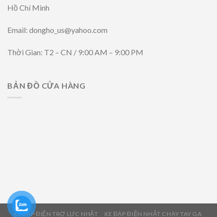
Hồ Chí Minh
Email: dongho_us@yahoo.com
Thời Gian: T2 – CN / 9:00 AM – 9:00 PM
BẢN ĐỒ CỬA HÀNG
XE ĐẠP ĐIỆN TRỢ LỰC NHẬT
XE ĐẠP ĐIỆN NHẬT CHẠY TAY GA