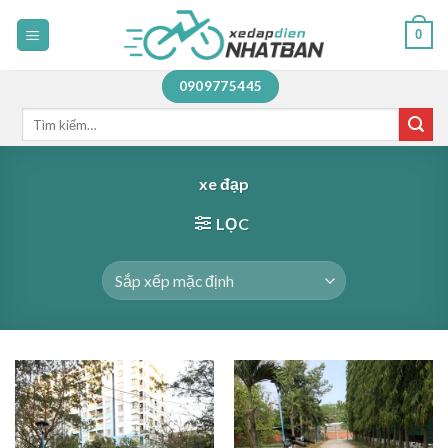
Skip
0
to
content
0909775445
Tìm
kiếm:
xe đạp
LỌC