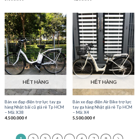
HẾT HÀNG
HẾT HÀNG
Bán xe đạp điện trợ lực tay ga
Bán xe đạp điện Air Bike trợ lực
hàng Nhật bãi cũ giá rẻ Tp HCM
tay ga hàng Nhật giá rẻ Tp HCM
– Mã: X38
– Mã: X4
4.500.000
₫
5.500.000
₫
1
2
3
4
…
6
7
8