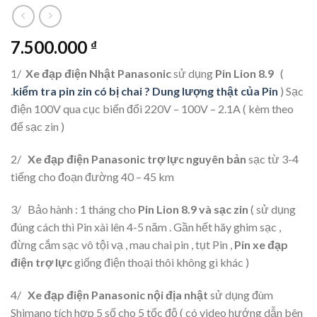
7.500.000
₫
1/
Xe đạp điện Nhật Panasonic
sử dụng
Pin Lion 8.9
(
.
kiểm tra pin zin có bị chai ? Dung lượng thật của Pin
) Sạc
điện 100V qua cục biến đổi 220V – 100V – 2.1A ( kèm theo
đế sạc zin )
2/
Xe đạp điện Panasonic trợ lực nguyên bản
sạc từ 3-4
tiếng cho đoạn đường 40 – 45 km
3/ Bảo hành : 1 tháng cho
Pin Lion 8.9 và sạc zin
( sử dụng
đúng cách thì Pin xài lên 4-5 năm . Gần hết hãy ghim sạc ,
đừng cắm sạc vô tội vạ , mau chai pin , tụt Pin ,
Pin xe đạp
điện trợ lực
giống điện thoại thôi không gì khác )
4/
Xe đạp điện Panasonic nội địa nhật
sử dụng đùm
Shimano tích hợp 5 số cho 5 tốc độ ( có video hướng dẫn bên