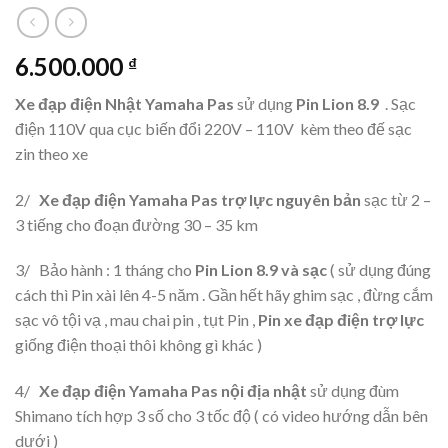
6.500.000
₫
Xe đạp điện Nhật Yamaha Pas
sử dụng
Pin Lion 8.9
. Sạc
điện 110V qua cục biến đổi 220V – 110V kèm theo đế sạc
zin theo xe
2/
Xe đạp điện Yamaha Pas trợ lực nguyên bản
sạc từ 2 –
3 tiếng cho đoạn đường 30 – 35 km
3/ Bảo hành : 1 tháng cho
Pin Lion 8.9 và sạc
( sử dụng đúng
cách thì Pin xài lên 4-5 năm . Gần hết hãy ghim sạc , đừng cắm
sạc vô tội vạ , mau chai pin , tụt Pin ,
Pin xe đạp điện trợ lực
giống điện thoại thôi không gì khác )
4/
Xe đạp điện Yamaha Pas nội địa nhật
sử dụng đùm
Shimano tích hợp 3 số cho 3 tốc độ ( có video hướng dẫn bên
dưới )