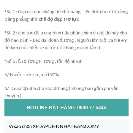
*Số 1 : đạp rất nhẹ nhàng để chở nặng . Lên dốc như đi đường
bằng phẳng nhờ
chế độ đạp trợ lực
*Số 2 : cho tốc độ trung bình ( đa phần chỉnh ở chế độ này cho
đỡ hao bình – kéo dài đoạn đường . Người lớn tuổi và trẻ em
dễ làm chủ chiếc xe vì tốc độ không mạnh lắm )
*Số 3 : Đi đường trường , tốc độ nhanh
5/ Nước sơn zin , mới 90%
6/ Giao tại nhà cho khách hàng ( không bao gồm phí vận
chuyển )
HOTLINE ĐẶT HÀNG: 0909 77 5445
Vì sao chọn XEDAPDIENNHATBAN.COM?