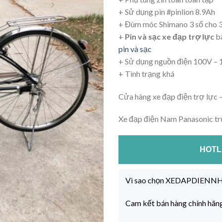
+ Sử dụng pin #pinlion 8.9Ah
+ Đùm móc Shimano 3 số cho 3 
+
Pin và sạc xe đạp trợ lực
bả
pin và sạc
+ Sử dụng nguồn điện 100V – 1
+ Tình trạng khá
Cửa hàng xe đạp điện trợ lực 
Xe đạp điện Nam Panasonic tr
HOTLI
Vì sao chọn XEDAPDIEN
Cam kết bán hàng chính hãn