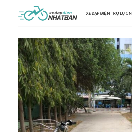
Skip
to
XE ĐẠP ĐIỆN TRỢ LỰC 
content