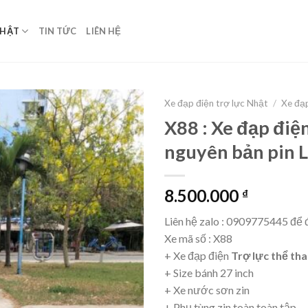
NHẬT
TIN TỨC
LIÊN HỆ
Xe đạp điện trợ lực Nhật
/
Xe đạp
X88 : Xe đạp điệ
nguyên bản pin 
8.500.000
₫
Liên hệ zalo : 0909775445 để đ
Xe mã số : X88
+ Xe đạp điện
Trợ lực thể th
+ Size bánh 27 inch
+ Xe nước sơn zin
+ Phụ tùng zin toàn toàn tập