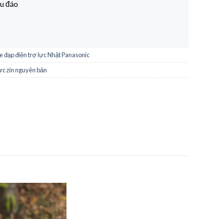
hu đáo
e đạp điện trợ lực Nhật Panasonic
ực zin nguyên bản