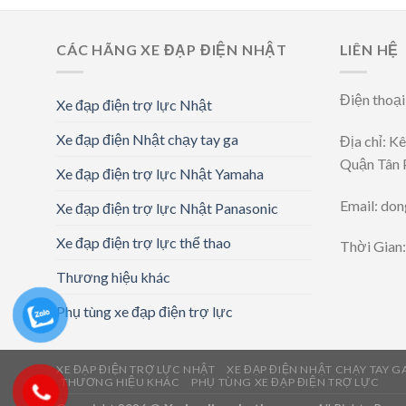
CÁC HÃNG XE ĐẠP ĐIỆN NHẬT
LIÊN HỆ
Điện thoạ
Xe đạp điện trợ lực Nhật
Xe đạp điện Nhật chạy tay ga
Địa chỉ: K
Quận Tân 
Xe đạp điện trợ lực Nhật Yamaha
Email: do
Xe đạp điện trợ lực Nhật Panasonic
Xe đạp điện trợ lực thể thao
Thời Gian
Thương hiệu khác
Phụ tùng xe đạp điện trợ lực
XE ĐẠP ĐIỆN TRỢ LỰC NHẬT
XE ĐẠP ĐIỆN NHẬT CHẠY TAY G
THƯƠNG HIỆU KHÁC
PHỤ TÙNG XE ĐẠP ĐIỆN TRỢ LỰC