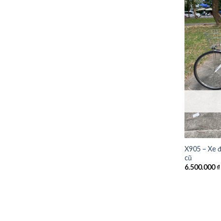
X905 – Xe đ
cũ
6.500.000
₫