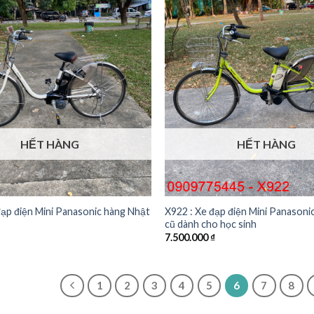
HẾT HÀNG
HẾT HÀNG
ạp điện Mini Panasonic hàng Nhật
X922 : Xe đạp điện Mini Panasoni
cũ dành cho học sinh
7.500.000
₫
1
2
3
4
5
6
7
8