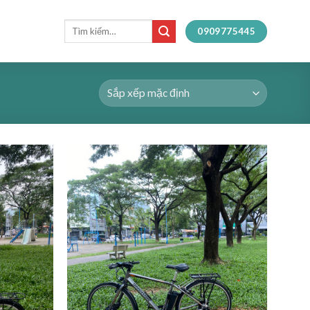
Tìm
0909775445
kiếm: