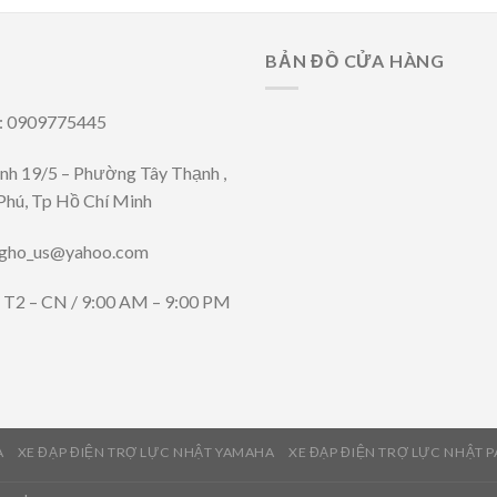
BẢN ĐỒ CỬA HÀNG
i: 0909775445
ênh 19/5 – Phường Tây Thạnh ,
Phú, Tp Hồ Chí Minh
ngho_us@yahoo.com
: T2 – CN / 9:00 AM – 9:00 PM
A
XE ĐẠP ĐIỆN TRỢ LỰC NHẬT YAMAHA
XE ĐẠP ĐIỆN TRỢ LỰC NHẬT 