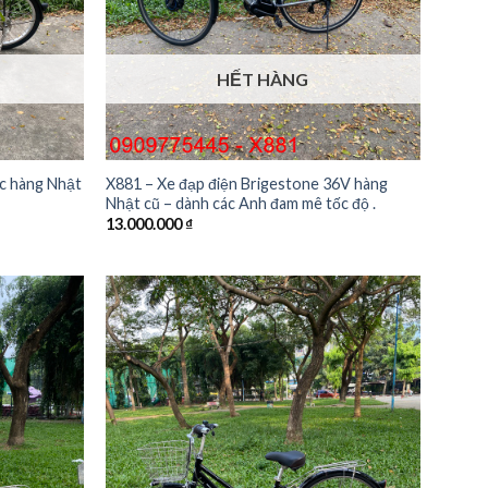
HẾT HÀNG
ic hàng Nhật
X881 – Xe đạp điện Brigestone 36V hàng
Nhật cũ – dành các Anh đam mê tốc độ .
13.000.000
₫