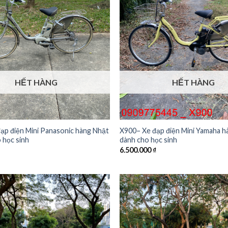
HẾT HÀNG
HẾT HÀNG
ạp điện Mini Panasonic hàng Nhật
X900– Xe đạp điện Mini Yamaha h
 học sinh
dành cho học sinh
6.500.000
₫