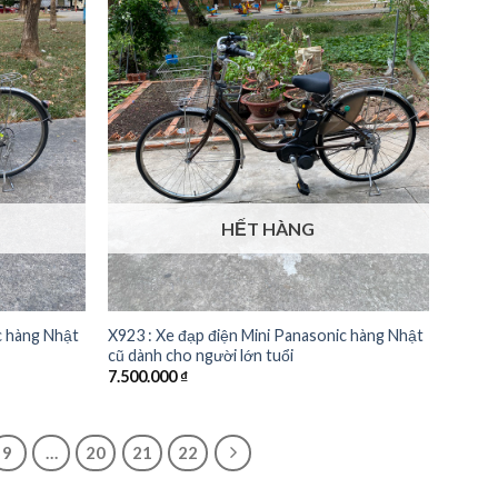
HẾT HÀNG
c hàng Nhật
X923 : Xe đạp điện Mini Panasonic hàng Nhật
cũ dành cho người lớn tuổi
7.500.000
₫
9
…
20
21
22