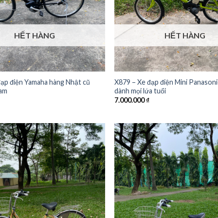
HẾT HÀNG
HẾT HÀNG
đạp điện Yamaha hàng Nhật cũ
X879 – Xe đạp điện Mini Panason
Nam
dành mọi lứa tuổi
7.000.000
₫