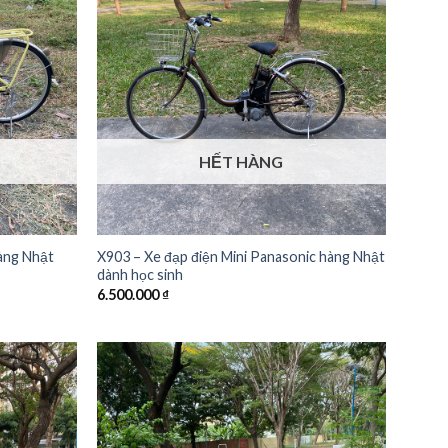
HẾT HÀNG
àng Nhật
X903 – Xe đạp điện Mini Panasonic hàng Nhật
dành học sinh
6.500.000
₫