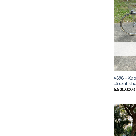
X898 – Xe đ
cũ dành cho
6.500.000
₫