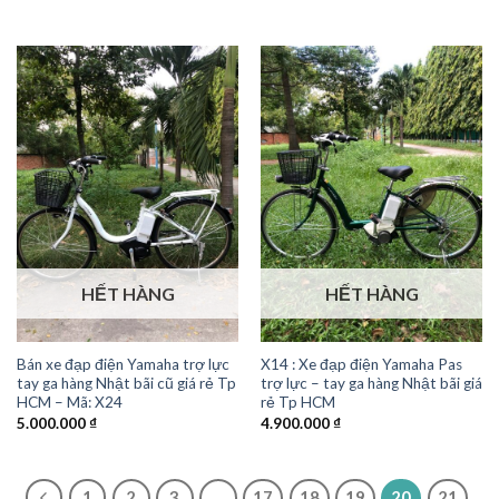
HẾT HÀNG
HẾT HÀNG
Bán xe đạp điện Yamaha trợ lực
X14 : Xe đạp điện Yamaha Pas
tay ga hàng Nhật bãi cũ giá rẻ Tp
trợ lực – tay ga hàng Nhật bãi giá
HCM – Mã: X24
rẻ Tp HCM
5.000.000
₫
4.900.000
₫
1
2
3
…
17
18
19
20
21