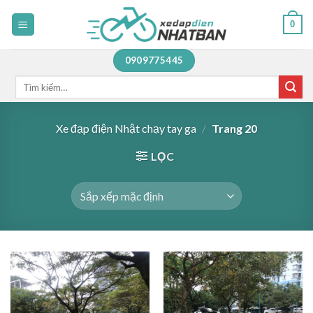
Skip
0
to
content
0909775445
Tìm
kiếm:
Xe đạp điện Nhật chạy tay ga
/
Trang 20
LỌC