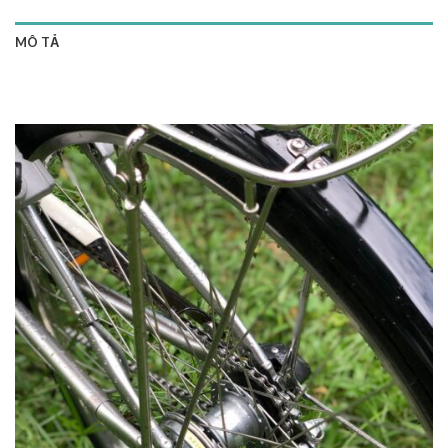
MÔ TẢ