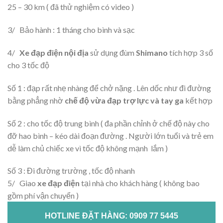
25 – 30 km ( đã thử nghiệm có video )
3/ Bảo hành : 1 tháng cho bình và sạc
4/
Xe đạp điện nội địa
sử dụng đùm
Shimano
tích hợp 3 số
cho 3 tốc độ
Số 1 : đạp rất nhẹ nhàng để chở nặng . Lên dốc như đi đường
bằng phẳng nhờ
chế độ vừa đạp trợ lực và tay ga
kết hợp
Số 2 : cho tốc độ trung bình ( đa phần chỉnh ở chế độ này cho
đỡ hao bình – kéo dài đoạn đường . Người lớn tuổi và trẻ em
dễ làm chủ chiếc xe vì tốc độ không mạnh lắm )
Số 3 : Đi đường trường , tốc độ nhanh
5/ Giao
xe đạp điện
tại nhà cho khách hàng ( không bao
gồm phí vận chuyển )
HOTLINE ĐẶT HÀNG: 0909 77 5445