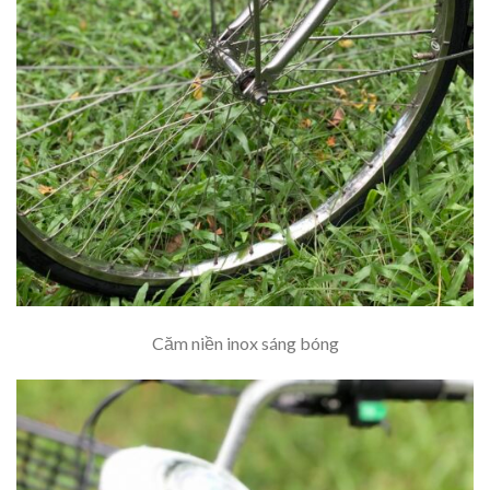
Căm niền inox sáng bóng