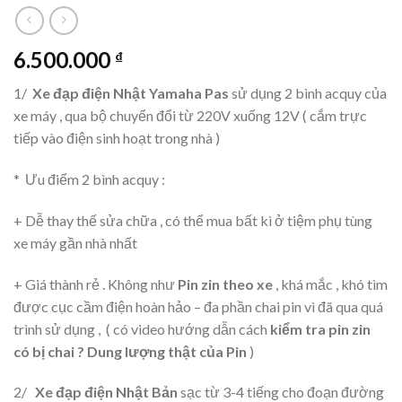
6.500.000
₫
1/
Xe đạp điện Nhật Yamaha Pas
sử dụng 2 bình acquy của
xe máy , qua bộ chuyển đổi từ 220V xuống 12V ( cắm trực
tiếp vào điện sinh hoạt trong nhà )
* Ưu điểm 2 bình acquy :
+ Dễ thay thế sửa chữa , có thể mua bất kì ở tiệm phụ tùng
xe máy gần nhà nhất
+ Giá thành rẻ . Không như
Pin zin theo xe
, khá mắc , khó tìm
được cục cầm điện hoàn hảo – đa phần chai pin vì đã qua quá
trình sử dụng , ( có video hướng dẫn cách
kiểm tra pin zin
có bị chai ? Dung lượng thật của Pin
)
2/
Xe đạp điện Nhật Bản
sạc từ 3-4 tiếng cho đoạn đường