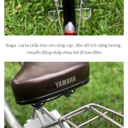
Baga , carte chắn bùn zin cứng cáp , đèn dữ trữ năng lượng ,
chuyển động nhấp nháy khi đi ban đêm