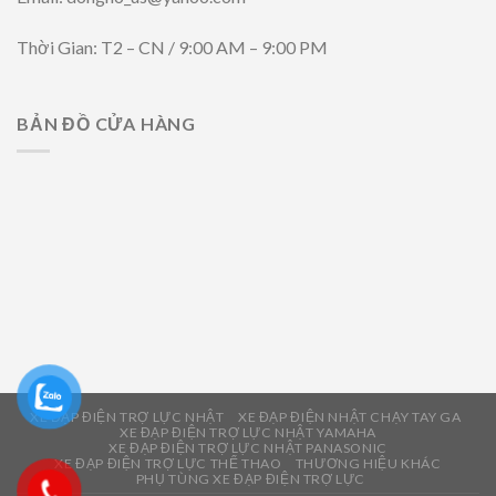
Thời Gian: T2 – CN / 9:00 AM – 9:00 PM
BẢN ĐỒ CỬA HÀNG
XE ĐẠP ĐIỆN TRỢ LỰC NHẬT
XE ĐẠP ĐIỆN NHẬT CHẠY TAY GA
XE ĐẠP ĐIỆN TRỢ LỰC NHẬT YAMAHA
XE ĐẠP ĐIỆN TRỢ LỰC NHẬT PANASONIC
XE ĐẠP ĐIỆN TRỢ LỰC THỂ THAO
THƯƠNG HIỆU KHÁC
PHỤ TÙNG XE ĐẠP ĐIỆN TRỢ LỰC