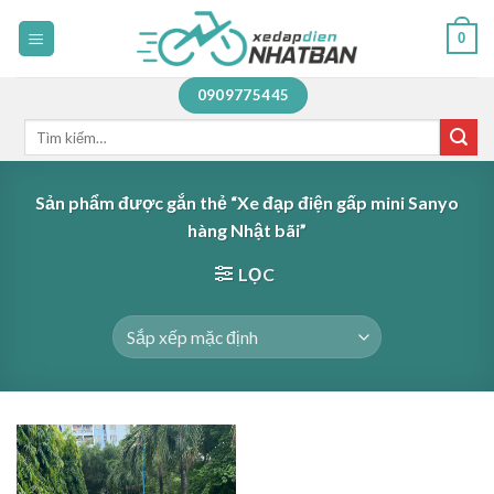
Skip
0
to
content
0909775445
Tìm
kiếm:
Sản phẩm được gắn thẻ “Xe đạp điện gấp mini Sanyo
hàng Nhật bãi”
LỌC