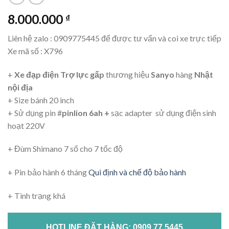
8.000.000
₫
Liên hệ zalo : 0909775445 để được tư vấn và coi xe trực tiếp
Xe mã số : X796
+
Xe đạp điện Trợ lực gấp
thương hiệu
Sanyo
hàng
Nhật
nội địa
+ Size bánh 20 inch
+ Sử dụng pin #
pinlion 6ah +
sạc adapter sử dụng điện sinh
hoạt 220V
+ Đùm Shimano 7 số cho 7 tốc độ
+ Pin bảo hành 6 tháng
Qui định và chế độ bảo hành
+ Tình trạng khá
HOTLINE ĐẶT HÀNG: 0909 77 5445