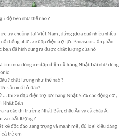
g ? độ bên như thế nào ?
ược ưa chuộng tại Việt Nam , đứng giữa quá nhiều nhiều
nổi tiếng như : xe đạp điện trợ lực Panasonic đa phần
ác bạn đã hình dung ra được chất lượng của nó
và tìm mua dòng
xe đạp điện cũ hàng Nhật bãi
như dòng
onic
âu ? chất lượng như thế naò ?
ợc sản xuất ở đâu?
 tử … thì xe đạp điện trợ lực hàng Nhật 95% các động cơ ,
ại Nhật Bản
ra các thị trường Nhật Bản, châu Âu và cả châu Á.
n và chất lượng ?
t kế độc đáo ,sang trọng và mạnh mẽ , đủ loại kiểu dáng
ể cả trẻ em