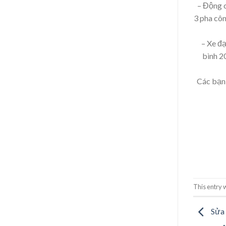
– Động c
3 pha côn
– Xe đ
bình 2
Các bạn 
This entry 
Sửa 