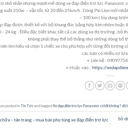
ơ nhỏ nhắn nhưng mạnh mẽ dòng xe đạp điện trợ lực Panasonic sử
g suất 250w – vận tốc từ 20 đến 25km/h . Dòng Pin Lion mới nhất 
– 100 km ( tùy dung lượn
ạp đạp được thiết kế với bộ khung đúc bằng hợp kim nhôm hoặc thé
0 – 24 kg . Điều đặc biệt khác tất cả các dòng xe thị trường , bộ 
không phải thay thế bố thắng như những dòng bố t
nên tìm hiểu và chọn 1 chiếc xe cho phù hợp với từng đối tượng sử
các bạn có nhiều sự lựa
+ Liên hệ : 0909775
+ Hoặc vào :
https://xedapdie
was posted in
Tin Tức
and tagged
Xe đạp điện trợ lực Panasonic có tốt không ? độ 
Sử d
chữa – tân trang – mua bán phụ tùng xe đạp điện trợ lực