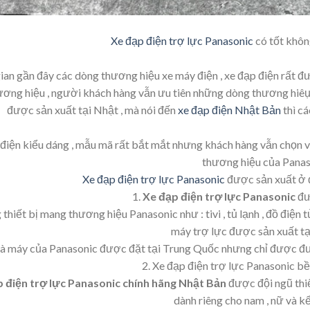
Xe đạp điện trợ lực Panasonic
có tốt khôn
ian gần đây các dòng thương hiệu xe máy điện , xe đạp điện rất đ
ương hiệu , người khách hàng vẫn ưu tiên những dòng thương hiêụ 
được sản xuất tại Nhật , mà nói đến
xe đạp điện Nhật Bản
thì c
 điện kiểu dáng , mẫu mã rất bắt mắt nhưng khách hàng vẫn chọn 
thương hiệu của Panas
Xe đạp điện trợ lực Panasonic
được sản xuất ở đ
1.
Xe đạp điện trợ lực Panasonic
đư
thiết bị mang thương hiệu Panasonic như : tivi , tủ lạnh , đồ điện
máy trợ lực được sản xuất t
 máy của Panasonic được đặt tại Trung Quốc nhưng chỉ được đưa 
2. Xe đạp điện trợ lực Panasonic bề
p điện trợ lực Panasonic chính hãng Nhật Bản
được đội ngũ thiế
dành riêng cho nam , nữ và k