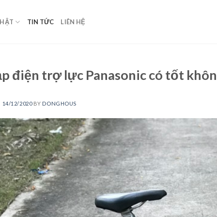
NHẬT
TIN TỨC
LIÊN HỆ
p điện trợ lực Panasonic có tốt khôn
N
14/12/2020
BY
DONGHOUS