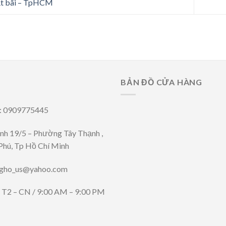
t bãi – TpHCM
BẢN ĐỒ CỬA HÀNG
i: 0909775445
ênh 19/5 – Phường Tây Thạnh ,
Phú, Tp Hồ Chí Minh
ngho_us@yahoo.com
: T2 – CN / 9:00 AM – 9:00 PM