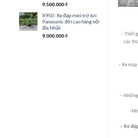
9.500.000
₫
X950 : Xe đạp mini trợ lực
Panasonic đời cao hàng nội
địa Nhật
– Thời g
9.000.000
₫
các th
– Xe máy
– Những 
-Nhà
– Xe đạ