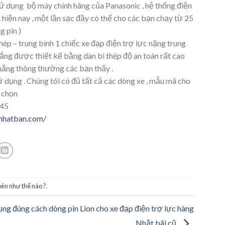
 dụng bộ máy chính hãng của Panasonic , hệ thống điện
hiện nay , một lần sạc đầy có thể cho các bạn chạy từ 25
g pin )
p – trung bình 1 chiếc xe đạp điện trợ lực nặng trung
thắng được thiết kế bằng dàn bi thép độ an toàn rất cao
hắng thông thường các bạn thấy .
 dụng . Chúng tôi có đủ tất cả các dòng xe , mẫu mã cho
 chọn
445
nnhatban.com/
bên như thế nào ?
.
ụng đúng cách dòng pin Lion cho xe đạp điện trợ lực hàng
Nhật bãi cũ