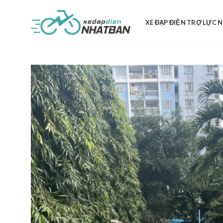
Skip
to
XE ĐẠP ĐIỆN TRỢ LỰC 
content