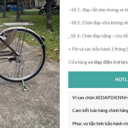
– Số 1 : đạp rất nhẹ nhưng xe 
– Số 2 : Chân đạp vừa không n
_ Số 3 : Chân đạp nặng – cho t
+ Pin và sạc bảo hành 1 tháng (
Cửa hàng
xe đạp điện trợ lực
HOTLI
Vì sao chọn XEDAPDIEN
Cam kết bán hàng chính hãn
Phục vụ tận tình bảo hành c