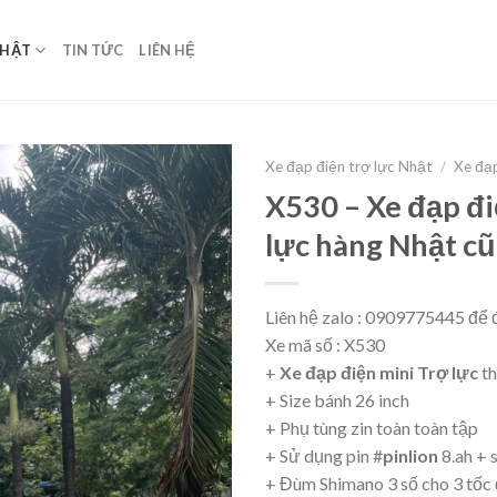
NHẬT
TIN TỨC
LIÊN HỆ
Xe đạp điện trợ lực Nhật
/
Xe đạp
X530 – Xe đạp đi
lực hàng Nhật cũ
Liên hệ zalo : 0909775445 để đ
Xe mã số : X530
+
Xe đạp điện mini Trợ lực
th
+ Size bánh 26 inch
+ Phụ tùng zin toàn toàn tập
+ Sử dụng pin #
pinlion
8.ah + 
+ Đùm Shimano 3 số cho 3 tốc