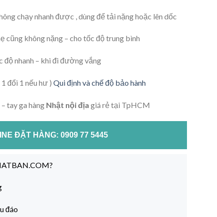
không chạy nhanh được , dùng để tải nặng hoặc lên dốc
hẹ cũng không nặng – cho tốc độ trung bình
ốc độ nhanh – khi đi đường vắng
 1 đổi 1 nếu hư )
Qui định và chế độ bảo hành
– tay ga hàng
Nhật nội địa
giá rẻ tại TpHCM
NE ĐẶT HÀNG: 0909 77 5445
NHATBAN.COM?
g
hu đáo