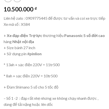
10.500.000
₫
Liên hệ zalo : 0909775445 để được tư vấn và coi xe trực tiếp
Xe mã số : X584
+
Xe đạp điện Trợ lực
thương hiệu
Panasonic 5 số đời cao
hàng
Nhật nội địa
+ Size bánh 27 inch
+ Sử dụng pin #
pinlion
* 13ah + sạc điện 220V = 11tr500
* 8ah + sạc điện 220V = 10tr500
+ Đùm Shimano 5 số cho 5 tốc độ
– Số 1 -2 : đạp rất nhẹ nhưng xe không chạy nhanh được ,
dùng để tải nặng hoặc lên dốc