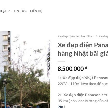
NHẬT
TIN TỨC
LIÊN HỆ
Xe đạp điện trợ lực Nhật
/
Xe đạp
Xe đạp điện Pana
hàng Nhật bãi gi
8.500.000
₫
1/
Xe đạp điện Nhật Panaso
220V – 110V kèm theo đế sạc 
2/
Xe đạp điện Panasonic t
35 km ( có video hướng dẫn c
Pin
)