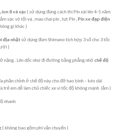
Lion 8 và sạc
( sử dụng đúng cách thì Pin xài lên 4-5 năm
m sạc vô tội vạ , mau chai pin , tụt Pin ,
Pin xe đạp điện
hông gì khác )
i địa nhật
sử dụng đùm Shimano tích hợp 3 số cho 3 tốc
ưới )
chở nặng . Lên dốc như đi đường bằng phẳng nhờ
chế độ
 đa phần chỉnh ở chế độ này cho đỡ hao bình – kéo dài
à trẻ em dễ làm chủ chiếc xe vì tốc độ không mạnh lắm )
độ nhanh
g ( không bao gồm phí vận chuyển )