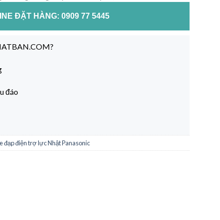
NE ĐẶT HÀNG: 0909 77 5445
NHATBAN.COM?
g
hu đáo
e đạp điện trợ lực Nhật Panasonic