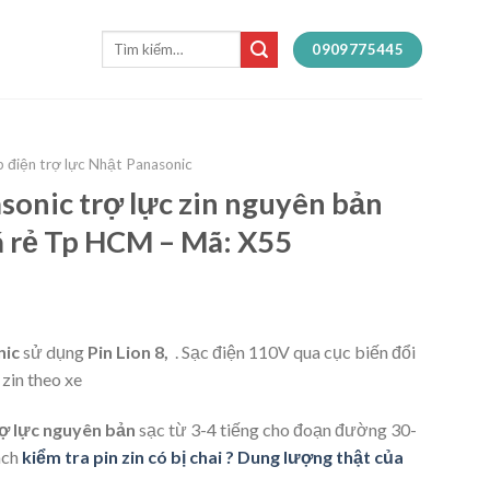
Tìm
0909775445
kiếm:
 điện trợ lực Nhật Panasonic
sonic trợ lực zin nguyên bản
á rẻ Tp HCM – Mã: X55
nic
sử dụng
Pin Lion 8,
. Sạc điện 110V qua cục biến đổi
zin theo xe
rợ lực nguyên bản
sạc từ 3-4 tiếng cho đoạn đường 30-
ách
kiểm tra pin zin có bị chai ? Dung lượng thật của