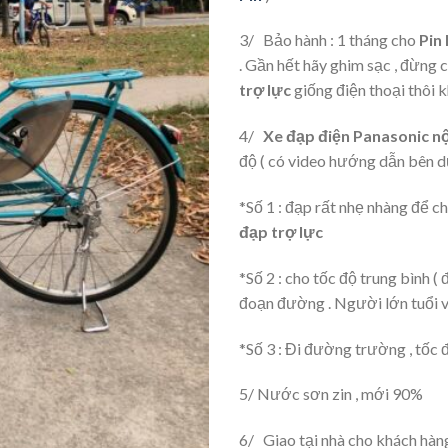
3/ Bảo hành : 1 tháng cho
Pin 
. Gần hết hãy ghim sạc , đừng cắ
trợ lực
giống điện thoại thôi k
4/
Xe đạp điện Panasonic nộ
độ ( có video hướng dẫn bên d
*Số 1 : đạp rất nhẹ nhàng để 
đạp trợ lực
*Số 2 : cho tốc độ trung bình (
đoạn đường . Người lớn tuổi v
*Số 3 : Đi đường trường , tốc 
5/ Nước sơn zin , mới 90%
6/ Giao tại nhà cho khách hàn