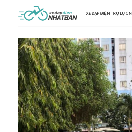
Skip
to
XE ĐẠP ĐIỆN TRỢ LỰC 
content