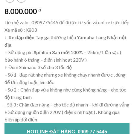
8.000.000
₫
Liên hệ zalo : 0909775445 để được tư vấn và coi xe trực tiếp
Xe mã số : X803
+
Xe đạp điện Tay ga
thương hiệu
Yamaha
hàng
Nhật nội
địa
+
Sử dụng pin
#pinlion 8ah mới 100% –
25km/1 lần sạc (
bảo hành 6 tháng – điện sinh hoạt 220V )
+ Đùm Shimano 3 số cho 3 tốc độ
– Số 1 : đạp rất nhẹ nhưng xe không chạy nhanh được , dùng
để tải nặng hoặc lên dốc
– Số 2 : Chân đạp vừa không nhẹ cũng không nặng – cho tốc
độ trung bình
_ Số 3 : Chân đạp nặng – cho tốc độ nhanh – khi đi đường vắng
+ Sử dụng nguồn điện 220V ( điện sinh hoạt ) . Không qua
biến áp đổi điện
HOTLINE ĐẶT HÀNG: 0909 77 5445