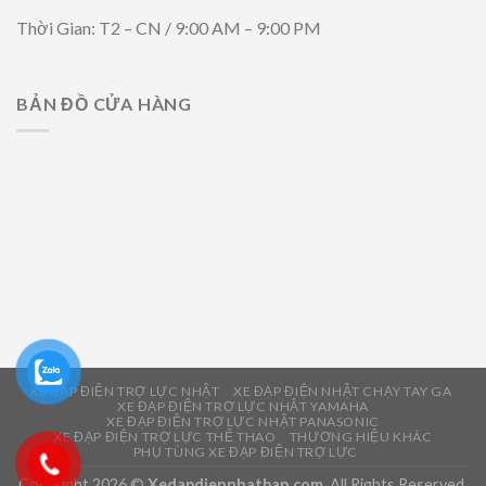
Thời Gian: T2 – CN / 9:00 AM – 9:00 PM
BẢN ĐỒ CỬA HÀNG
XE ĐẠP ĐIỆN TRỢ LỰC NHẬT
XE ĐẠP ĐIỆN NHẬT CHẠY TAY GA
XE ĐẠP ĐIỆN TRỢ LỰC NHẬT YAMAHA
XE ĐẠP ĐIỆN TRỢ LỰC NHẬT PANASONIC
XE ĐẠP ĐIỆN TRỢ LỰC THỂ THAO
THƯƠNG HIỆU KHÁC
PHỤ TÙNG XE ĐẠP ĐIỆN TRỢ LỰC
Copyright 2026 ©
Xedapdiennhatban.com
. All Rights Reserved.