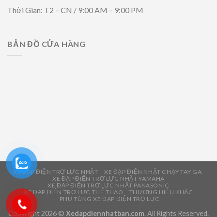
Thời Gian: T2 – CN / 9:00 AM – 9:00 PM
BẢN ĐỒ CỬA HÀNG
XE ĐẠP ĐIỆN TRỢ LỰC NHẬT
XE ĐẠP ĐIỆN NHẬT CHẠY TAY GA
XE ĐẠP ĐIỆN TRỢ LỰC NHẬT YAMAHA
XE ĐẠP ĐIỆN TRỢ LỰC NHẬT PANASONIC
XE ĐẠP ĐIỆN TRỢ LỰC THỂ THAO
THƯƠNG HIỆU KHÁC
PHỤ TÙNG XE ĐẠP ĐIỆN TRỢ LỰC
Copyright 2026 ©
Xedapdiennhatban.com
. All Rights Reserved.