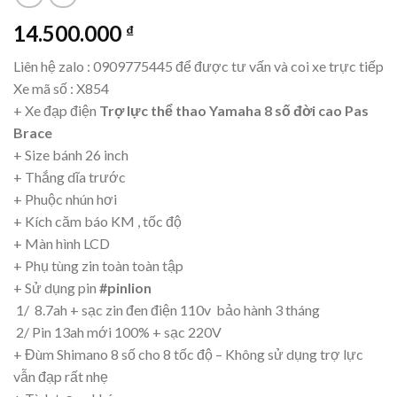
14.500.000
₫
Liên hệ zalo : 0909775445 để được tư vấn và coi xe trực tiếp
Xe mã số : X854
+ Xe đạp điện
Trợ lực thể thao Yamaha 8 số đời cao Pas
Brace
+ Size bánh 26 inch
+ Thắng dĩa trước
+ Phuộc nhún hơi
+ Kích căm báo KM , tốc độ
+ Màn hình LCD
+ Phụ tùng zin toàn toàn tập
+ Sử dụng pin
#pinlion
1/ 8.7ah + sạc zin đen điện 110v bảo hành 3 tháng
2/ Pin 13ah mới 100% + sạc 220V
+ Đùm Shimano 8 số cho 8 tốc độ – Không sử dụng trợ lực
vẫn đạp rất nhẹ