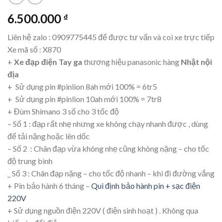
6.500.000
₫
Liên hệ zalo : 0909775445 để được tư vấn và coi xe trực tiếp
Xe mã số : X870
+
Xe đạp điện Tay ga
thương hiệu panasonic hàng
Nhật nội
địa
+ Sử dụng pin #pinlion 8ah mới 100% = 6tr5
+ Sử dụng pin #pinlion 10ah mới 100% = 7tr8
+ Đùm Shimano 3 số cho 3 tốc độ
– Số 1 : đạp rất nhẹ nhưng xe không chạy nhanh được , dùng
để tải nặng hoặc lên dốc
– Số 2 : Chân đạp vừa không nhẹ cũng không nặng – cho tốc
độ trung bình
_ Số 3 : Chân đạp nặng – cho tốc độ nhanh – khi đi đường vắng
+ Pin bảo hành 6 tháng –
Qui định bảo hành pin + sạc điện
220V
+ Sử dụng nguồn điện 220V ( điện sinh hoạt ) . Không qua