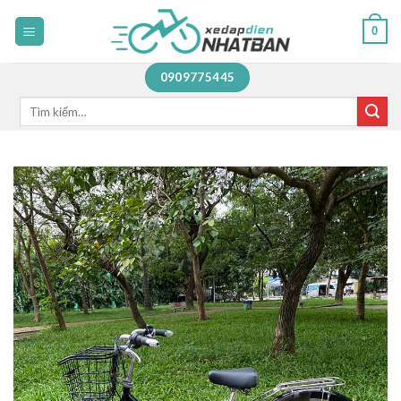
Skip
0
to
content
0909775445
Tìm
kiếm: