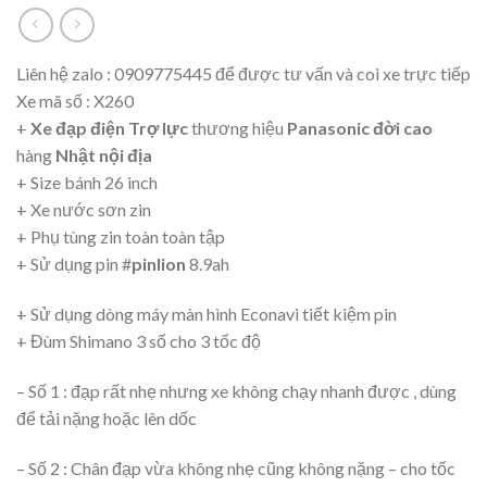
Liên hệ zalo : 0909775445 để được tư vấn và coi xe trực tiếp
Xe mã số : X260
+
Xe đạp điện Trợ lực
thương hiệu
Panasonic đời cao
hàng
Nhật nội địa
+ Size bánh 26 inch
+ Xe nước sơn zin
+ Phụ tùng zin toàn toàn tập
+ Sử dụng pin #
pinlion
8.9ah
+ Sử dụng dòng máy màn hình Econavi tiết kiệm pin
+ Đùm Shimano 3 số cho 3 tốc độ
– Số 1 : đạp rất nhẹ nhưng xe không chạy nhanh được , dùng
để tải nặng hoặc lên dốc
– Số 2 : Chân đạp vừa không nhẹ cũng không nặng – cho tốc