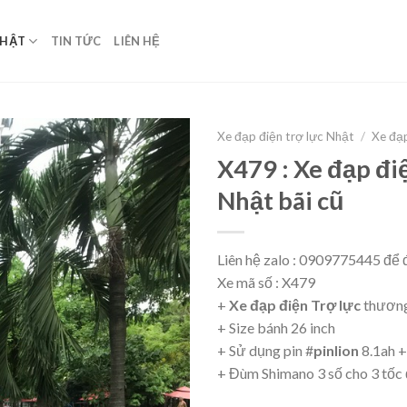
NHẬT
TIN TỨC
LIÊN HỆ
Xe đạp điện trợ lực Nhật
/
Xe đạ
X479 : Xe đạp đi
Nhật bãi cũ
Liên hệ zalo : 0909775445 để đ
Xe mã số : X479
+
Xe đạp điện Trợ lực
thương
+ Size bánh 26 inch
+ Sử dụng pin #
pinlion
8.1ah +
+ Đùm Shimano 3 số cho 3 tốc