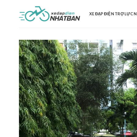
Skip
to
XE ĐẠP ĐIỆN TRỢ LỰC 
content