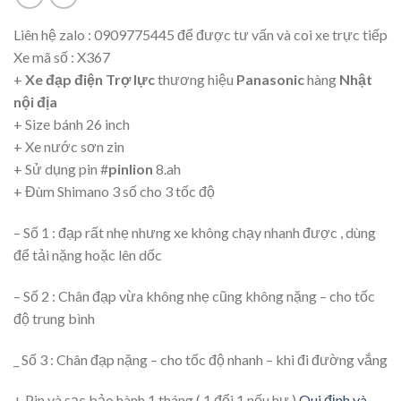
Liên hệ zalo : 0909775445 để được tư vấn và coi xe trực tiếp
Xe mã số : X367
+
Xe đạp điện Trợ lực
thương hiệu
Panasonic
hàng
Nhật
nội địa
+ Size bánh 26 inch
+ Xe nước sơn zin
+ Sử dụng pin #
pinlion
8.ah
+ Đùm Shimano 3 số cho 3 tốc độ
– Số 1 : đạp rất nhẹ nhưng xe không chạy nhanh được , dùng
để tải nặng hoặc lên dốc
– Số 2 : Chân đạp vừa không nhẹ cũng không nặng – cho tốc
độ trung bình
_ Số 3 : Chân đạp nặng – cho tốc độ nhanh – khi đi đường vắng
+ Pin và sạc bảo hành 1 tháng ( 1 đổi 1 nếu hư )
Qui định và