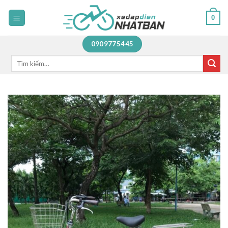
Skip
0
to
content
0909775445
Tìm
kiếm: