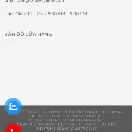
Thời Gian: T2 – CN / 9:00 AM – 9:00 PM
BẢN ĐỒ CỬA HÀNG
XE ĐẠP ĐIỆN TRỢ LỰC NHẬT
XE ĐẠP ĐIỆN NHẬT CHẠY TAY GA
XE ĐẠP ĐIỆN TRỢ LỰC NHẬT YAMAHA
XE ĐẠP ĐIỆN TRỢ LỰC NHẬT PANASONIC
XE ĐẠP ĐIỆN TRỢ LỰC THỂ THAO
THƯƠNG HIỆU KHÁC
PHỤ TÙNG XE ĐẠP ĐIỆN TRỢ LỰC